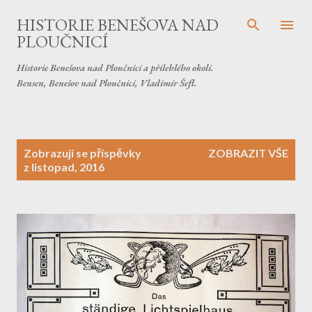
Přeskočit na hlavní obsah
HISTORIE BENEŠOVA NAD
PLOUČNICÍ
Historie Benešova nad Ploučnicí a přilehlého okolí.
Bensen, Benešov nad Ploučnicí, Vladimír Šefl.
P
Zobrazují se příspěvky
ZOBRAZIT VŠE
ř
z listopad, 2016
í
s
p
ě
v
k
y