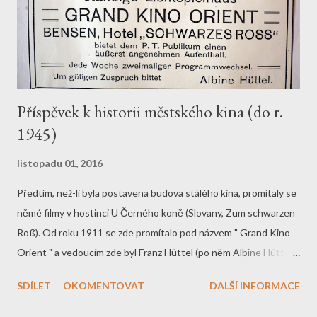
Příspěvek k historii městského kina (do r.
1945)
listopadu 01, 2016
Předtím, než-li byla postavena budova stálého kina, promítaly se
němé filmy v hostinci U Černého koně (Slovany, Zum schwarzen
Roß). Od roku 1911 se zde promítalo pod názvem " Grand Kino
Orient " a vedoucím zde byl Franz Hüttel (po něm Albine Hüttel).
Příprava a provedení tak rozsáhlého projektu jako byla stavba
SDÍLET
OKOMENTOVAT
DALŠÍ INFORMACE
kina, byla zadána povětšinou místním dodavatelům a
řemeslníkům. Umístění na křižovatce Amandovi (Čapkova) a