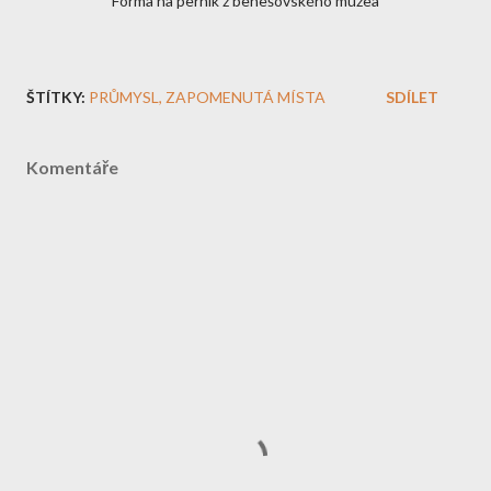
Forma na perník z benešovského muzea
ŠTÍTKY:
PRŮMYSL
ZAPOMENUTÁ MÍSTA
SDÍLET
Komentáře