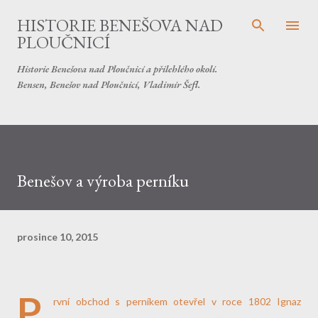
Přeskočit na hlavní obsah
HISTORIE BENEŠOVA NAD
PLOUČNICÍ
Historie Benešova nad Ploučnicí a přilehlého okolí.
Bensen, Benešov nad Ploučnicí, Vladimír Šefl.
Benešov a výroba perníku
prosince 10, 2015
P
rvní obchod s perníkem otevřel v roce 1802 Ignaz