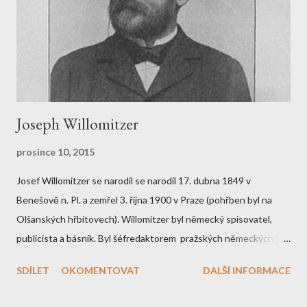
Joseph Willomitzer
prosince 10, 2015
Josef Willomitzer se narodil se narodil 17. dubna 1849 v
Benešově n. Pl. a zemřel 3. října 1900 v Praze (pohřben byl na
Olšanských hřbitovech). Willomitzer byl německý spisovatel,
publicista a básník. Byl šéfredaktorem pražských německých
novin „Zeitung Bohemia“ a členem spolku pražských německých
SDÍLET
OKOMENTOVAT
DALŠÍ INFORMACE
spisovatelů a umělců „Concordia“. Jeho otec se živil jako právník.
Poté co jej přeložili do Chebu, žil tam s ním i J. Willomitzer.