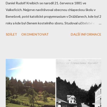
Daniel Rudolf Kreibich se narodil 21. července 1881 ve
Valkeřicích. Nejprve navštěvoval obecnou chlapeckou školu v
Benešově, poté katolické progymnasium v Drážďanech, kde byl 2
roky a kde byl členem kostelního sboru. Studoval učitelství v
Olomouci a v Litoměřicích. Učitelem se na benešovské obecní
SDÍLET
OKOMENTOVAT
DALŠÍ INFORMACE
škole stal již ve školním roce 1900-1901. V květnu 1903 získal
svůj vysokoškolský diplom a v roce 1909 certifikaci k výuce hry
na housle na měšťanských školách. Tehdy začal učit i v
benešovské obecné škole s ročním platem 720 korun. Vydržel
zde až do svého narukování v únoru 1915. Rudolf Kreibich Mimo
školu pan Kreibich rád pracoval denně na své zahrádce plné
květin a ovocných stromů. Byl též vynikající zpěvák, který svým
krásným barytonovým hlasem těšil posluchače na mnoha
koncertech benešovského pěveckého spolku či na různých
kostelních vystoupeních. Večery poté rád trávil ve své oblíbené
restauraci. Jako voják sloužil Rudolf Kreibich v "domácím" 42.