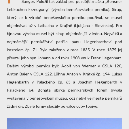
Sänger. Položil tak základ pro pozdější značku „Bensner
Lebkuchen Erzeugung“ (výroba benešovského perníku). Sirup,
který se k výrobě benešovského perníku používal, se musel
objednávat až v Laibachu v Krajině (Ljubjana - Slovinsko). Pro
říjnovou výrobu musel být sirup objednán již v lednu. Největší a
nejznámější perníkářství patřilo panu Hegenbarthovi pod
kostelem čp. 71. Bylo založeno v roce 1835. V roce 1875 jej
převzal jeho syn Johann a od roku 1908 vnuk Franz Hegenbart.
Dalšími výrobci perníku byli: Adolf von Werner v ČSLA 120,
Anton Baier v ČSLA 122, Lühne Anton v Krátké čp. 194, Lukas
Hegenbarth v Palackého čp. 63 a Joachim Hegenbarth v
Palackého 64. Bohatá sbírka perníkářských forem bývala
vystavena v benešovském muzeu, což nebyl ve městě perníkářů
žádný div. Zbylé formy sloužily po válce coby topivo.