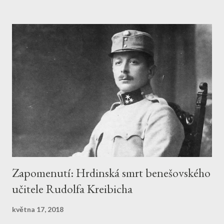
Otcova předčasná smrt zastihla mladého Willomitzera v šesté
třídě gymnázia. O dalších studiích pak již nepřemýšlel a nastoupil
do učení k jednomu chebsko-františkolázeňskému knihkupci a
vydavateli novin. V té době vznikly první Willomitzerovy
humoresky. Také Chebské noviny otiskovaly příspěvky mladého
Willomitzera. Na tomto základě povolal Willomitzera Franz
Klutschak (redigoval Zeitung Bohemia) do Prahy. Na konci
sedmdesátých let 19. století již Willomitzer Bohemii společně s
šéfredaktorem Josefem Waltrem řídil. Když Walter v roce 1889
zemřel, ř...
Zapomenutí: Hrdinská smrt benešovského
učitele Rudolfa Kreibicha
května 17, 2018