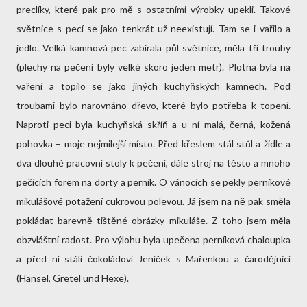
preclíky, které pak pro mě s ostatními výrobky upekli. Takové
světnice s pecí se jako tenkrát už neexistují. Tam se i vařilo a
jedlo. Velká kamnová pec zabírala půl světnice, měla tři trouby
(plechy na pečení byly velké skoro jeden metr). Plotna byla na
vaření a topilo se jako jiných kuchyňských kamnech. Pod
troubami bylo narovnáno dřevo, které bylo potřeba k topení.
Naproti peci byla kuchyňská skříň a u ní malá, černá, kožená
pohovka – moje nejmilejší místo. Před křeslem stál stůl a židle a
dva dlouhé pracovní stoly k pečení, dále stroj na těsto a mnoho
pečících forem na dorty a perník. O vánocích se pekly perníkové
mikulášové potažení cukrovou polevou. Já jsem na ně pak směla
pokládat barevně tištěné obrázky mikuláše. Z toho jsem měla
obzvláštní radost. Pro výlohu byla upečena perníková chaloupka
a před ní stáli čokoládoví Jeníček s Mařenkou a čarodějnicí
(Hansel, Gretel und Hexe).