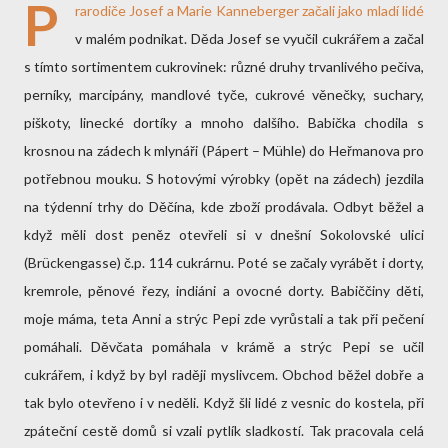
P
rarodiče Josef a Marie Kanneberger začali jako mladí lidé
v malém podnikat. Děda Josef se vyučil cukrářem a začal
s tímto sortimentem cukrovinek: různé druhy trvanlivého pečiva,
perníky, marcipány, mandlové tyče, cukrové věnečky, suchary,
piškoty, linecké dortíky a mnoho dalšího. Babička chodila s
krosnou na zádech k mlynáři (Pápert – Mühle) do Heřmanova pro
potřebnou mouku. S hotovými výrobky (opět na zádech) jezdila
na týdenní trhy do Děčína, kde zboží prodávala. Odbyt běžel a
když měli dost peněz otevřeli si v dnešní Sokolovské ulici
(Brückengasse) č.p. 114 cukrárnu. Poté se začaly vyrábět i dorty,
kremrole, pěnové řezy, indiáni a ovocné dorty. Babiččiny děti,
moje máma, teta Anni a strýc Pepi zde vyrůstali a tak při pečení
pomáhali. Děvčata pomáhala v krámě a strýc Pepi se učil
cukrářem, i když by byl raději myslivcem. Obchod běžel dobře a
tak bylo otevřeno i v neděli. Když šli lidé z vesnic do kostela, při
zpáteční cestě domů si vzali pytlík sladkostí. Tak pracovala celá