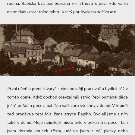
rodina. Babička byla zaměstnána v místnosti s pecí, kde vařila
marmeládu z vlastního rybízu, který používala na pečivo atd.
První učeň a první tovaryš s nimi později pracovali a bydleli též v
tomto domě. Když obchod převzal můj strýc Pepi, pomáhal děda
ještě pořád u pece a babička vařila pro všechny v domě. V krámě
teď prodávala teta Mia, žena strýce Pepiho. Bydleli jsme s ním
také v domě. Moje nejmilejší místo bylo v pekárně u pece. Tam
jsem dostala kousek těsta, udělala jsem z něj placky nebo