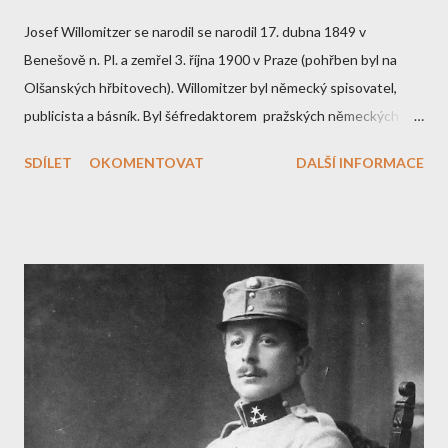
Josef Willomitzer se narodil se narodil 17. dubna 1849 v
Benešově n. Pl. a zemřel 3. října 1900 v Praze (pohřben byl na
Olšanských hřbitovech). Willomitzer byl německý spisovatel,
publicista a básník. Byl šéfredaktorem pražských německých
novin „Zeitung Bohemia“ a členem spolku pražských německých
SDÍLET
OKOMENTOVAT
DALŠÍ INFORMACE
spisovatelů a umělců „Concordia“. Jeho otec se živil jako právník.
Poté co jej přeložili do Chebu, žil tam s ním i J. Willomitzer.
Otcova předčasná smrt zastihla mladého Willomitzera v šesté
třídě gymnázia. O dalších studiích pak již nepřemýšlel a nastoupil
do učení k jednomu chebsko-františkolázeňskému knihkupci a
vydavateli novin. V té době vznikly první Willomitzerovy
humoresky. Také Chebské noviny otiskovaly příspěvky mladého
Willomitzera. Na tomto základě povolal Willomitzera Franz
Klutschak (redigoval Zeitung Bohemia) do Prahy. Na konci
sedmdesátých let 19. století již Willomitzer Bohemii společně s