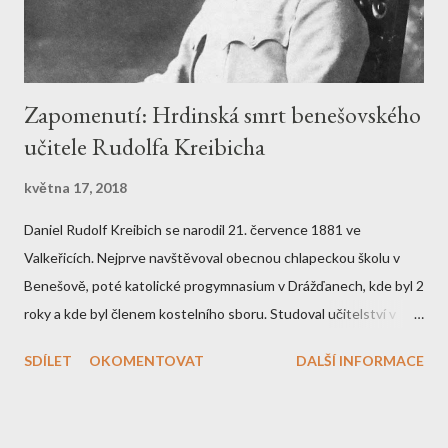
šéfredaktorem Josefem Waltrem řídil. Když Walter v roce 1889
zemřel, ř...
Zapomenutí: Hrdinská smrt benešovského
učitele Rudolfa Kreibicha
května 17, 2018
Daniel Rudolf Kreibich se narodil 21. července 1881 ve
Valkeřicích. Nejprve navštěvoval obecnou chlapeckou školu v
Benešově, poté katolické progymnasium v Drážďanech, kde byl 2
roky a kde byl členem kostelního sboru. Studoval učitelství v
Olomouci a v Litoměřicích. Učitelem se na benešovské obecní
SDÍLET
OKOMENTOVAT
DALŠÍ INFORMACE
škole stal již ve školním roce 1900-1901. V květnu 1903 získal
svůj vysokoškolský diplom a v roce 1909 certifikaci k výuce hry
na housle na měšťanských školách. Tehdy začal učit i v