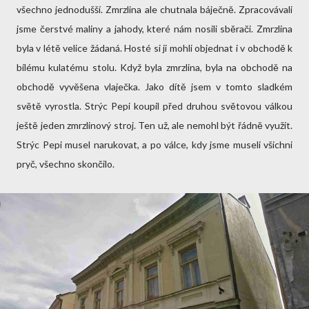
všechno jednodušší. Zmrzlina ale chutnala báječně. Zpracovávali
jsme čerstvé maliny a jahody, které nám nosili sběrači. Zmrzlina
byla v létě velice žádaná. Hosté si ji mohli objednat i v obchodě k
bílému kulatému stolu. Když byla zmrzlina, byla na obchodě na
obchodě vyvěšena vlaječka. Jako dítě jsem v tomto sladkém
světě vyrostla. Strýc Pepi koupil před druhou světovou válkou
ještě jeden zmrzlinový stroj. Ten už, ale nemohl být řádně využit.
Strýc Pepi musel narukovat, a po válce, kdy jsme museli všichni
pryč, všechno skončilo.