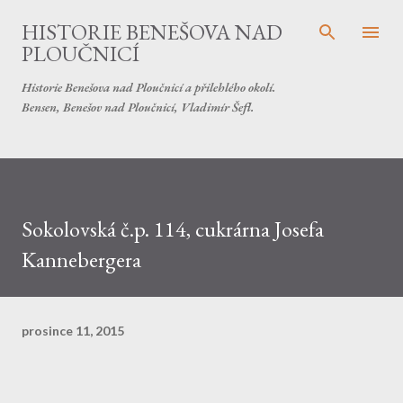
Přeskočit na hlavní obsah
HISTORIE BENEŠOVA NAD
PLOUČNICÍ
Historie Benešova nad Ploučnicí a přilehlého okolí.
Bensen, Benešov nad Ploučnicí, Vladimír Šefl.
Sokolovská č.p. 114, cukrárna Josefa
Kannebergera
prosince 11, 2015