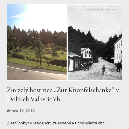
benešovské obecné škole s ročním platem 720 korun. Vydržel
zde až do svého narukování v únoru 1915. Rudolf Kreibich Mimo
školu pan Kreibich rád pracoval denně na své zahrádce plné
květin a ovocných stromů. Byl též vynikající zpěvák, který svým
krásným barytonovým hlasem těšil posluchače na mnoha
koncertech benešovského pěveckého spolku či na různých
kostelních vystoupeních. Večery poté rád trávil ve své oblíbené
restauraci. Jako voják sloužil Rudolf Kreibich v "domácím" 42.
pěším pluku. K ...
Zmizelý hostinec „Zur Knöpfelschänke“ v
Dolních Valkeřicích
února 12, 2018
„Letní pobyt v rezidenční, zalesněné a tiché výletní obci