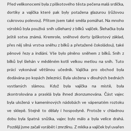
Před velikonocemi byla z piškotového těsta pečena malá srdíčka,
dortíky a vajíčka které pak byly potažena glazurou (růžovou
cukrovou polevou). Přitom jsem také směla pomáhat. Na mnoho
výrobků byla používá sníh ušlehaný z bílků vajíček. Šlehačka byla
ještě sotva známá. Kremrole, sněhové dorty (piškotový základ,
přes něj silná vrstva sněhu z bílků a přetažené čokoládou), také
pěnové řezy a indiáni. Vše bylo plněno sněhem z bílků. Sníh z
bílků byl šlehán v měděném kotli velkou metlou na sníh. Tuto
práci vykonával většinou učedník. Vajíčka pro obchod byla
dodávána po kopách železnicí. Byla uložena v dlouhých bednách
vystlaných slámou. Když byla vajíčka na místě, byla
zkontrolována a prasklá byla ihned zkonzumována. Část vajec
byla uložená v kameninových nádobách ve vápenatém roztoku
ve sklepě. Stejně to dělaly i hospodyně. Protože v chladnou
dobu byla špatná snůška, vajec bylo málo a byla velice drahá.
Později jsme začali vyrábět i zmrzlinu. Z mléka a vajíček byl uvařen