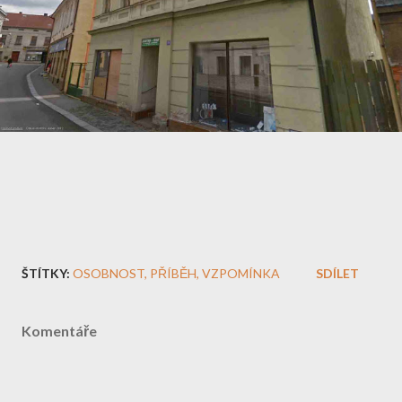
ŠTÍTKY:
OSOBNOST
PŘÍBĚH
VZPOMÍNKA
SDÍLET
Komentáře