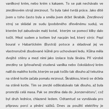
vanilkový krém, nebo krém s kakaem. To se pak nechávalo ve
zmrzlinovém stroji zmrznout. To byla také tvrdá práce. Jako dítě
jsem u toho často byla a směla jsem držet škrabák. Zmrzlinový
stroj se skládal ze sudu (podobného dřevěnému sudu), ve
kterém byl zabudován malý kotel, kterým se pomocí kliky dalo
točit. Mezi sudem a kotlem byl nacpán led, který strýc Pepi
boural v Habartickém (Bystrá) potoce a skladoval jej ve
vlastnoručně zbudované kůlně pro uchovávaní ledu. Kůlna měla
dvojité stěny a mezi nimi jako izolace byla škvára. Při výrobě
zmrzliny se (převařená) studená vanilka nebo čokoládový krém
nalil do malého kotle, kterým se pak točilo tak dlouho až tekutina
na stěně kotle začala pomalu mrznout. Škrabkou, která se držela
na stěně kotle. Tím se zmrzlé odškrabávalo tak dlouho, až byla
promrzlá celá masa. Pak se zmrzlina dala do „konzervátoru“, což
byl druh lednice, chlazené ledem. Odtamtud se vyndávala pro
přípravu porcí a plnění sáčků. Dnes za použití elektřiny je