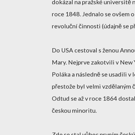
dokázal na pražské universitě 
roce 1848. Jednalo se ovšem o 
revoluční činnosti (údajně se p
Do USA cestoval s ženou Annou
Mary. Nejprve zakotvili v New 
Poláka a následně se usadili v
přestože byl velmi vzdělaným čl
Odtud se až v roce 1864 dosta
českou minoritu.
Zde se stal vůbec prvním česk