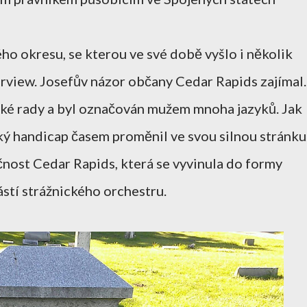
ho okresu, se kterou ve své době vyšlo i několik
rview. Josefův názor občany Cedar Rapids zajímal.
ské rady a byl označován mužem mnoha jazyků. Jak
cký handicap časem proměnil ve svou silnou stránku
čnost Cedar Rapids, která se vyvinula do formy
ástí strážnického orchestru.