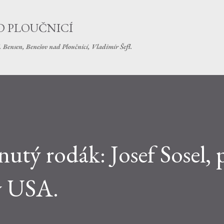
Přeskočit na hlavní obsah
D PLOUČNICÍ
í. Bensen, Benešov nad Ploučnicí, Vladimír Šefl.
tý rodák: Josef Sosel, 
v USA.