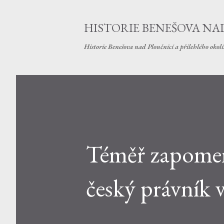
HISTORIE BENEŠOVA NA
Historie Benešova nad Ploučnicí a přilehlého okol
Téměř zapomenu
český právník 