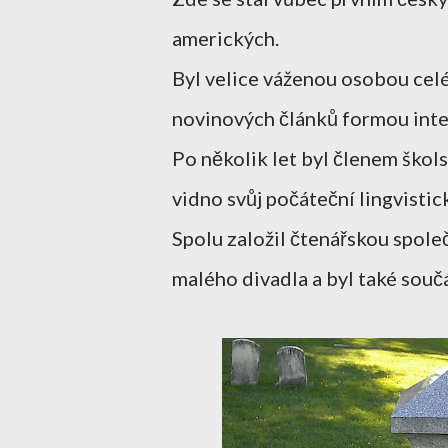
amerických.
Byl velice váženou osobou celé
novinových článků formou inte
Po několik let byl členem škol
vidno svůj počáteční lingvisti
Spolu založil čtenářskou spole
malého divadla a byl také souč