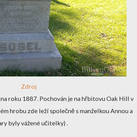
Zdroj
na roku 1887. Pochován je na hřbitovu Oak Hill v
ném hrobu zde leží společně s manželkou Annou a
Mary byly vážené učitelky) .