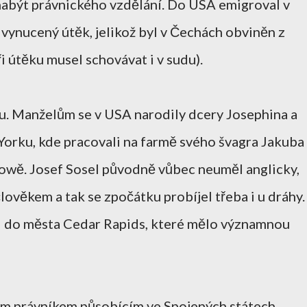
nabýt právnického vzdělání. Do USA emigroval v
vynucený útěk, jelikož byl v Čechách obviněn z
ři útěku musel schovávat i v sudu).
. Manželům se v USA narodily dcery Josephina a
Yorku, kde pracovali na farmě svého švagra Jakuba
 Iowě. Josef Sosel původně vůbec neuměl anglicky,
ověkem a tak se zpočátku probíjel třeba i u dráhy.
l do města Cedar Rapids, které mělo významnou
ým právníkem působícím ve Spojených státech